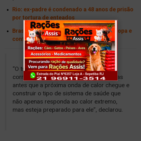
Rio: ex-padre é condenado a 48 anos de prisão
por tortura de enteados
Brasil no Mundo debate migração na Europa e
conflito em Jerusalém
“O trabalho agora é em duas frentes:
corrigir o que falhou nas últimas semanas
antes que a próxima onda de calor chegue e
construir o tipo de sistema de saúde que
não apenas responda ao calor extremo,
mas esteja preparado para ele”, declarou.