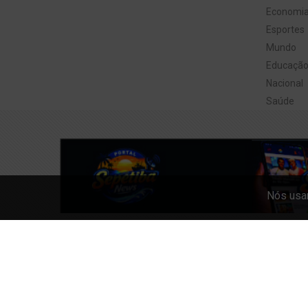
Economi
Esportes
Mundo
Educaçã
Nacional
Saúde
Gastrono
Religião
Você Rep
Nós usam
SELECIONE O IDIOMA
Todos os d