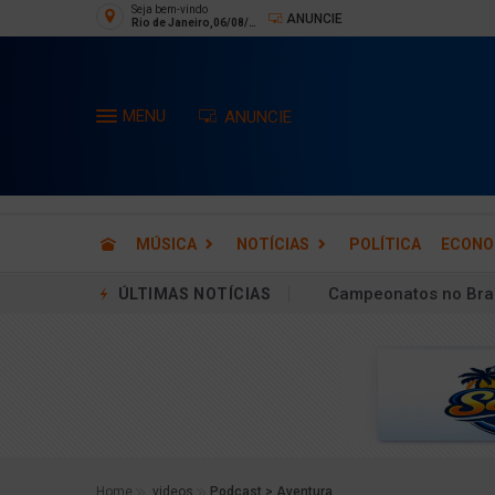
Seja bem-vindo
ANUNCIE
Rio de Janeiro,06/08/2
026
MENU
ANUNCIE
MÚSICA
NOTÍCIAS
POLÍTICA
ECONO
Campeonatos no Bras
ÚLTIMAS NOTÍCIAS
Parque Olímpico do R
Barcelona contrata a
Fisiculturismo: Cbum 
Lateral do São Paulo
Grupo lavava dinheir
Home
videos
Podcast > Aventura