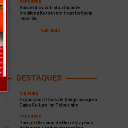
ESPORTES
5
Barcelona contrata atacante
brasileira Kerolin em transferência
recorde
VER MAIS
DESTAQUES
CULTURA
1
Exposição 3 Obás de Xangô inaugura
Caixa Cultural no Pelourinho
ESPORTES
2
Parque Olímpico do Rio refaz plano