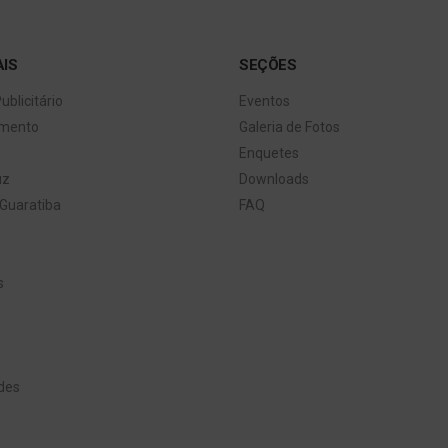
AIS
SEÇÕES
ublicitário
Eventos
imento
Galeria de Fotos
Enquetes
uz
Downloads
Guaratiba
FAQ
s
des