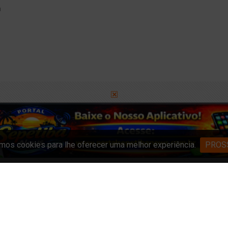
a
o
mia
orter
os cookies para lhe oferecer uma melhor experiência.
PROS
ireitos reservados - Permitida a reprodução do conteúdo deste portal desde que 