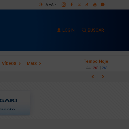
A +
A -
LOGIN
BUSCAR
Tempo Hoje
VÍDEOS
MAIS
|
26°
26°
m Barueri (SP)