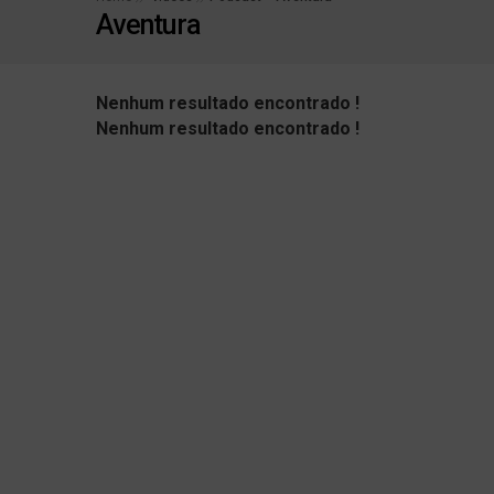
Aventura
Livro inédito infanti
Bombeiros combatem
Nenhum resultado encontrado !
Exposição 3 Obás de 
Nenhum resultado encontrado !
Santos derruba Remo 