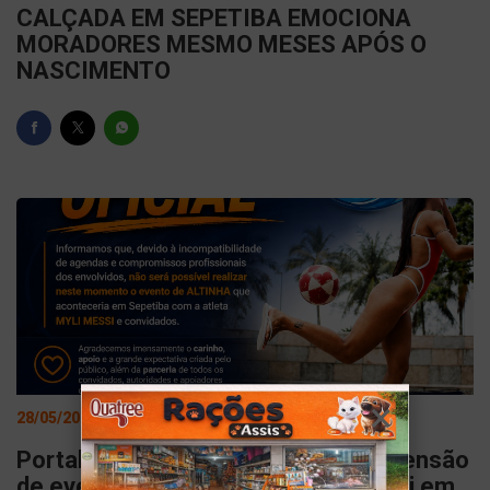
CALÇADA EM SEPETIBA EMOCIONA
MORADORES MESMO MESES APÓS O
NASCIMENTO
28/05/2026
Portal Sepetiba News informa suspensão
de evento de Altinha com Myli Messi em