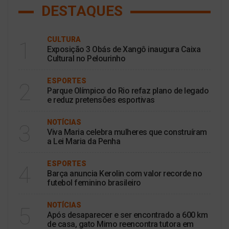
DESTAQUES
CULTURA
1
Exposição 3 Obás de Xangô inaugura Caixa
Cultural no Pelourinho
ESPORTES
2
Parque Olímpico do Rio refaz plano de legado
e reduz pretensões esportivas
NOTÍCIAS
3
Viva Maria celebra mulheres que construíram
a Lei Maria da Penha
ESPORTES
4
Barça anuncia Kerolin com valor recorde no
futebol feminino brasileiro
NOTÍCIAS
5
Após desaparecer e ser encontrado a 600 km
de casa, gato Mimo reencontra tutora em