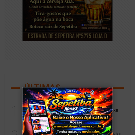
ÚLTIMAS
CULTURA
1
Exposição 3 Obás de Xangô inaugura Caixa
Cultural no Pelourinho
ESPORTES
Santos derruba Remo em Belém e avança às