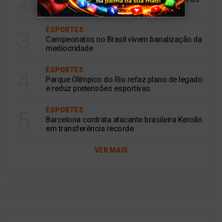
2
quartas de final da Copa do Brasil
ESPORTES
3
Campeonatos no Brasil vivem banalização da
mediocridade
ESPORTES
4
Parque Olímpico do Rio refaz plano de legado
e reduz pretensões esportivas
ESPORTES
5
Barcelona contrata atacante brasileira Kerolin
em transferência recorde
VER MAIS