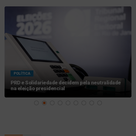
POLÍTICA
Atitude irresponsável, diz Lula após revogação
de visto de embaixadora