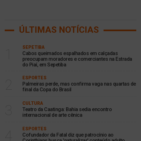
ÚLTIMAS NOTÍCIAS
SEPETIBA
1
Cabos queimados espalhados em calçadas
preocupam moradores e comerciantes na Estrada
do Piaí, em Sepetiba
ESPORTES
2
Palmeiras perde, mas confirma vaga nas quartas de
final da Copa do Brasil
CULTURA
3
Teatro da Caatinga: Bahia sedia encontro
internacional de arte cênica
ESPORTES
4
Cofundador da Fatal diz que patrocínio ao
Corinthians busca 'naturalizar' conteúdo adulto