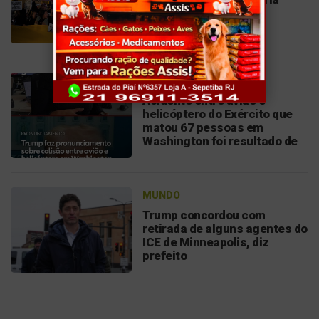
latino-americanos
MUNDO
Acidente entre avião e
helicóptero do Exército que
matou 67 pessoas em
Washington foi resultado de
'infinidade de erros', diz órgão
MUNDO
Trump concordou com
retirada de alguns agentes do
ICE de Minneapolis, diz
prefeito