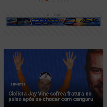
PUBLICIDADE
ESPORTES
Grêmio tenta último ato por Raphael
Veiga, mas ouve que foco está no
México