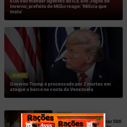
EUA vão mandar agentes do ICE aos Jogos de
Inverno; prefeito de Milão reage: 'Milícia que
mata'
MUNDO
Governo Trump é processado por 2 mortes em
ataque a barco na costa da Venezuela
MUNDO
Espanha quer regularizar 500
mil imigrantes, a maioria