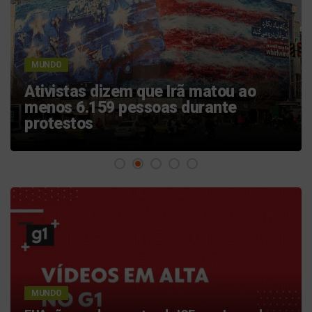
MUNDO
Esposa de brasileiro preso nos EUA
faz post de aniversário e desabafa
após não ter contato: 'Fazendo tudo
para te encontrar'
MUNDO