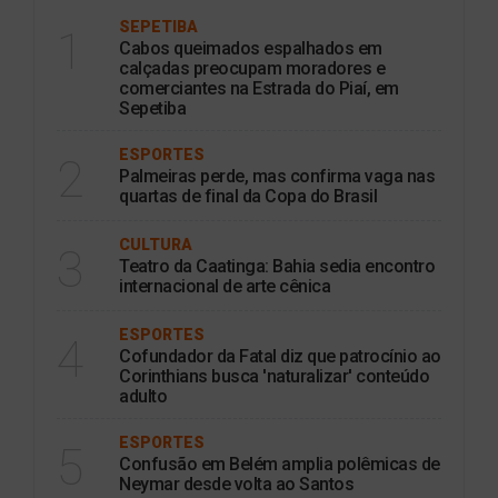
SEPETIBA
1
Cabos queimados espalhados em
calçadas preocupam moradores e
comerciantes na Estrada do Piaí, em
Sepetiba
ESPORTES
2
Palmeiras perde, mas confirma vaga nas
quartas de final da Copa do Brasil
CULTURA
3
Teatro da Caatinga: Bahia sedia encontro
internacional de arte cênica
ESPORTES
4
Cofundador da Fatal diz que patrocínio ao
Corinthians busca 'naturalizar' conteúdo
adulto
ESPORTES
5
Confusão em Belém amplia polêmicas de
Neymar desde volta ao Santos