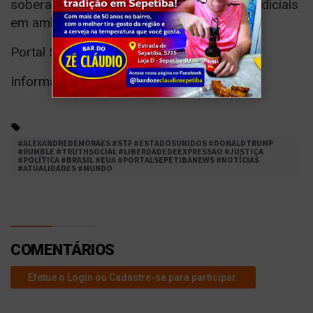
soberania digital e alcance das decisões judiciais
em ambientes globais.
Portal Sepetiba News
Informação com responsabilidade.
#ALEXANDREDEMORAES #STF #ESTADOSUNIDOS #DONALDTRUMP
#RUMBLE #TRUTHSOCIAL #LIBERDADEDEEXPRESSAO #JUSTIÇA
#POLÍTICA #BRASIL #EUA #PORTALSEPETIBANEWS #NOTÍCIAS
#ATUALIDADES #MUNDO
COMENTÁRIOS
Efetue o Login ou Cadastre-se para participar.